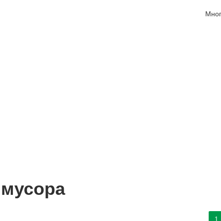
Мног
 мусора
1