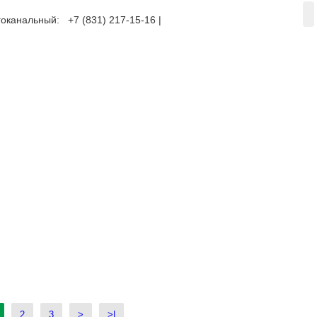
оканальный: +7 (831) 217-15-16 |
+7 (920) 002-75-50
2
3
>
>|