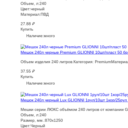
Объем, л:240
Цвет:черный
Материал:ПВД
27.88
₽
Купить
Наличие:много
Мешок 240л черные Premium GLIONNI 10шт/пласт 50 бри
Объем изделия 240 литров.Категория: PremiumМатериа
37.55
₽
Купить
Наличие:много
Мешок 240л черный Lux GLIONNI 1рул/10шт 1кор/25рул /
Мешки серии ЛЮКС объёмом 240 литров от компании GLI
Объем, л:240
Размер, мм.:870х1250
Цвет:Черный