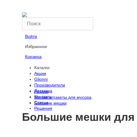
Компания
Вопрос-ответ
Оплата
Войти
Избранное
Корзина
Каталог
Акции
Glionni
Производители
Доставка
Рязань
Контакты
Мешки и пакеты для мусора
Статьи
Большие мешки
Решения
Большие мешки для