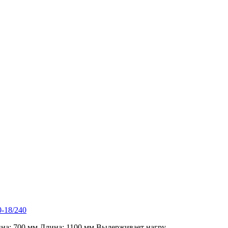
0-18/240
а: 700 мм.Длина: 1100 мм.Выдерживает нагру..