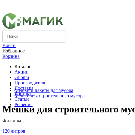
Компания
Вопрос-ответ
Оплата
Войти
Избранное
Корзина
Каталог
Акции
Glionni
Производители
Доставка
Мешки и пакеты для мусора
Контакты
Мешки для строительного мусора
Статьи
Решения
Мешки для строительного му
Фильтры
120 литров