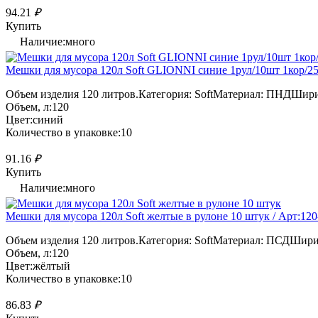
94.21
₽
Купить
Наличие:много
Мешки для мусора 120л Soft GLIONNI синие 1рул/10шт 1кор/25р
Объем изделия 120 литров.Категория: SoftМатериал: ПНДШири
Объем, л:120
Цвет:синий
Количество в упаковке:10
91.16
₽
Купить
Наличие:много
Мешки для мусора 120л Soft желтые в рулоне 10 штук / Арт:120
Объем изделия 120 литров.Категория: SoftМатериал: ПСДШирин
Объем, л:120
Цвет:жёлтый
Количество в упаковке:10
86.83
₽