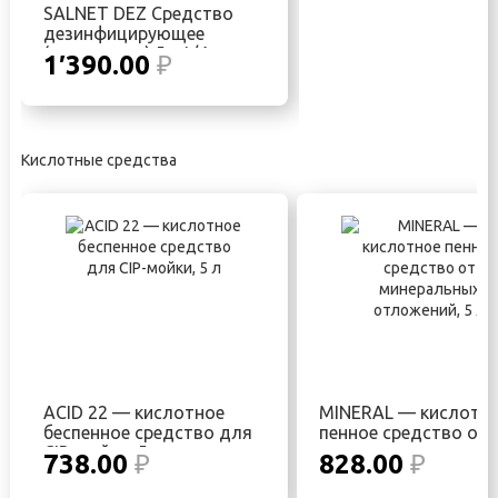
SALNET DEZ Средство
дезинфицирующее
(антисептик) 5л 1/4
1′390.00
₽
Кислотные средства
ACID 22 — кислотное
MINERAL — кислотн
беспенное средство для
пенное средство от
CIP-мойки, 5 л
минеральных отложе
738.00
₽
828.00
₽
5 л