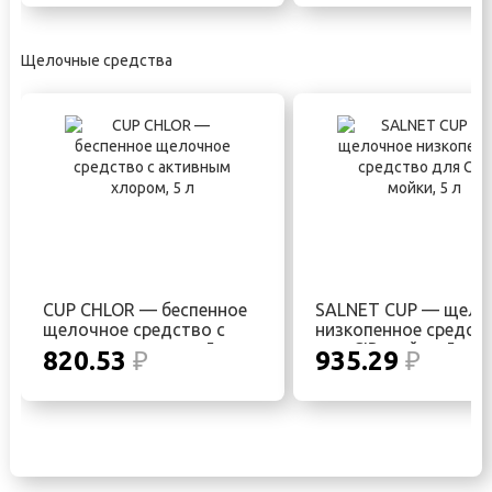
Щелочные средства
CUP CHLOR — беспенное
SALNET CUP — щело
щелочное средство с
низкопенное средст
активным хлором, 5 л
для CIP-мойки, 5 л
820.53
₽
935.29
₽