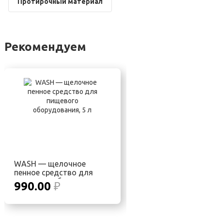
Протирочный материал
Рекомендуем
WASH — щелочное
пенное средство для
пищевого оборудования,
990.00
₽
5 л