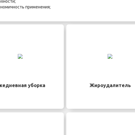
рхности;
кономичность применения;
жедневная уборка
Жироудалитель