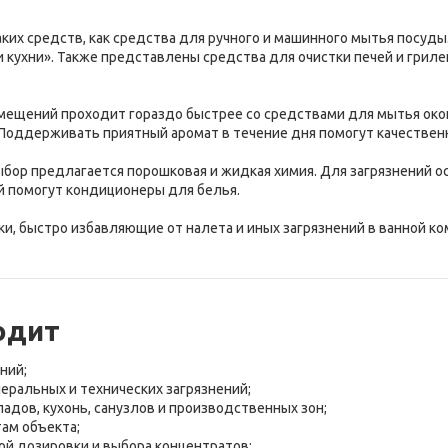
аких средств, как средства для ручного и машинного мытья посуды
 кухни». Также представлены средства для очистки печей и гриле
мещений проходит гораздо быстрее со средствами для мытья окон 
 Поддерживать приятный аромат в течение дня помогут качествен
ыбор предлагается порошковая и жидкая химия. Для загрязнений 
й помогут кондиционеры для белья.
ки, быстро избавляющие от налета и иных загрязнений в ванной к
одит
ний;
еральных и технических загрязнений;
адов, кухонь, санузлов и производственных зон;
ам объекта;
ой дозировки и выбора концентратов;