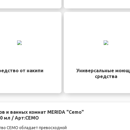
редство от накипи
Универсальные моющ
средства
ов и ванных комнат MERIDA "Cemo"
00 мл / Арт:CEMO
тво CEMO обладает превосходной