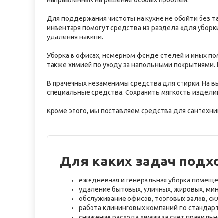
направленных на решение особых проблем.
Для поддержания чистоты на кухне не обойти без т
инвентаря помогут средства из раздела «для уборки
удаления накипи.
Уборка в офисах, номерном фонде отелей и иных по
также химией по уходу за напольными покрытиями.
В прачечных незаменимы средства для стирки. На в
специальные средства. Сохранить мягкость издели
Кроме этого, мы поставляем средства для сантехни
Для каких задач подх
ежедневная и генеральная уборка помеще
удаление бытовых, уличных, жировых, мин
обслуживание офисов, торговых залов, скл
работа клининговых компаний по стандарт
снижение расхода химии за счет правильн