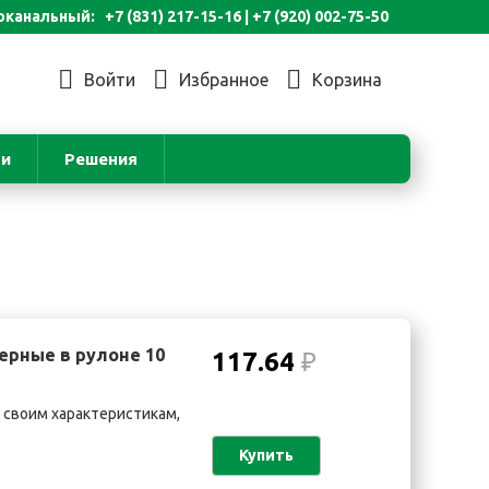
канальный: +7 (831) 217-15-16 |
+7 (920) 002-75-50
Войти
Избранное
Корзина
ьи
Решения
ерные в рулоне 10
117.64
₽
 своим характеристикам,
Купить