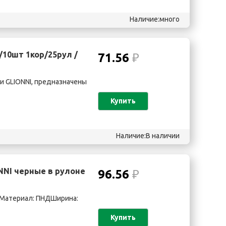
Наличие:много
/10шт 1кор/25рул /
71.56
₽
и GLIONNI, предназначены
Купить
Наличие:В наличии
NNI черные в рулоне
96.56
₽
rtМатериал: ПНДШирина:
Купить