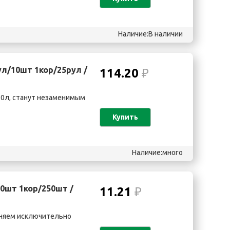
Наличие:В наличии
л/10шт 1кор/25рул /
114.20
₽
80л, станут незаменимым
Купить
Наличие:много
0шт 1кор/250шт /
11.21
₽
еняем исключительно