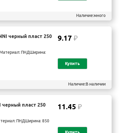
Наличие:много
NNI черный пласт 250
9.17
₽
rtМатериал: ПНДШирина:
Купить
Наличие:В наличии
 черный пласт 250
11.45
₽
атериал: ПНДШирина: 850
Купить