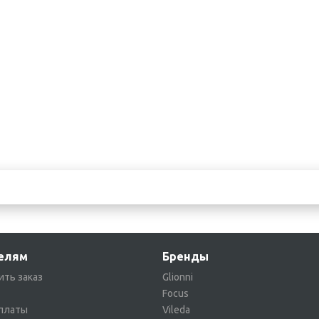
Аксессуары к тележкам
борочный инвентарь
Грабли
Лопаты
елям
Бренды
ить заказ
Glionni
Focus
платы
Vileda