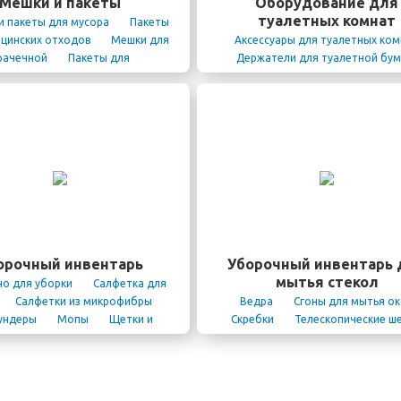
Мешки и пакеты
Оборудование для
туалетных комнат
и пакеты для мусора
Пакеты
цинских отходов
Мешки для
Аксессуары для туалетных ко
рачечной
Пакеты для
Держатели для туалетной бум
шиномонтажа
Пеленальный стол
Дозатор
жидкого мыла
Диспенсеры для
пены
Дозаторы для антисепт
Диспенсеры для туалетной бу
Диспенсеры для салфеток
Диспенсеры для бумажных поло
Диспенсеры для покрытий на ун
Диспенсеры для гигиеничес
пакетов
Диспенсеры освежи
воздуха
Электрические сушил
рук
Настенные фены для во
орочный инвентарь
Уборочный инвентарь 
Ершики для унитаза
Экраны
мытья стекол
о для уборки
Салфетка для
писсуаров
Конейнеры, баки и
Салфетки из микрофибры
Ведра
Сгоны для мытья о
для мусора
Корзины для бе
ундеры
Мопы
Щетки и
Скребки
Телескопические ш
Тазы
Ручки для швабр
Салфетки,
Шубки
, губки
Сгоны для полов
а для уборки
Уборочные
ки
Отжимы для тележек