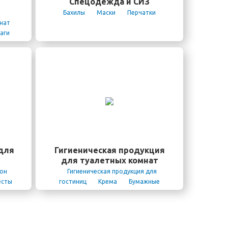
Спецодежда и СИЗ
Бахилы
Маски
Перчатки
мнат
аги
ы для
 мыла-
ика
маги
тенец
итаз
ких
теля
ки для
лос
для
Гигиеническая продукция
 для
для туалетных комнат
 ведра
кон
Гигиеническая продукция для
лья
есты
гостиниц
Крема
Бумажные
полотенца
Туалетная бумага
Мыло
Антисептики
Гигиенические пакеты
Протирочный
материал
Одноразовые сиденья и