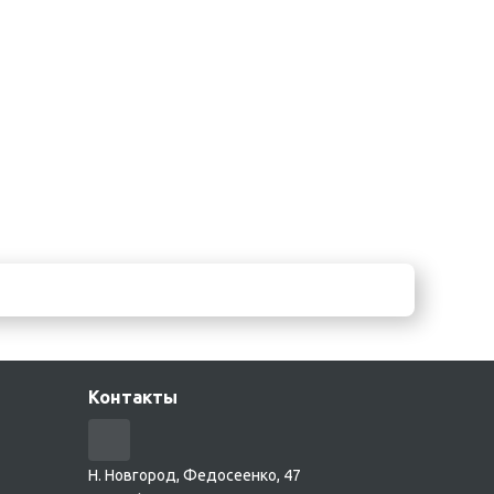
накладки на унитаз
Освежитель
воздуха
Бумажные салфетки
Шампуни и гели
Контакты
Н. Новгород, Федосеенко, 47