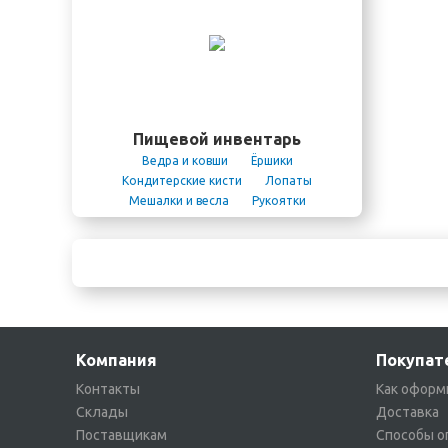
накипи
Универсальные моющие
Снегоу
средства
Щелочные моющие
средства
Пищевой инвентарь
Ведра и ковши
Ёршики
Кондитерские кисти
Лопаты
Мешалки и весла
Рукоятки
Сгоны
Системы хранения
инвентаря
Скребки
Совки
Химия для пищевки
Шланги и
пистолеты
Щетки
Компания
Покупат
Контакты
Как оформ
Склады
Доставка
Поставщикам
Способы о