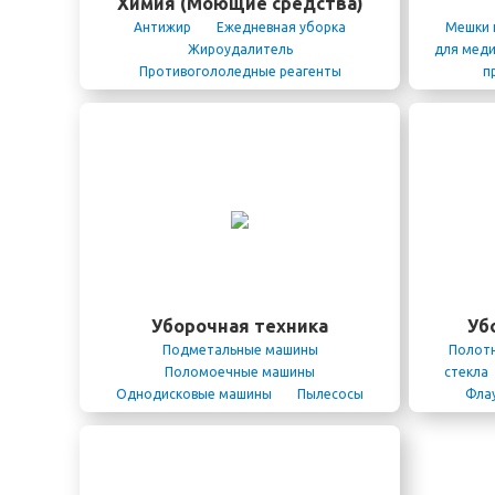
Химия (Моющие средства)
Антижир
Ежедневная уборка
Мешки 
Жироудалитель
для меди
Противогололедные реагенты
п
Средство против ржавчины
Универсальный очиститель
Дезинфицирующие средства
Освежители воздуха
Полироли
Средство для мытья посуды
Средство для мытья стекол
Средство для послестроительных
работ
Средство для сантехники
Средство для уборки туалетов
Средство для стирки
Нейтрализаторы запахов
Уборочная техника
Уб
Пятновыводители
Средство для
Подметальные машины
Полотн
текстиля и ковров
Средство для
Поломоечные машины
стекла
труб
Средство для уборки кухни
Однодисковые машины
Пылесосы
Фла
Средства для мытья полов
Средства
Парогенераторы
Минимойки
совки
для поломоечных машин
Средства
Пады и падодержатели
тряпки
для посудомоечных машин
Средство
Ведр
для ухода за поверхностями
Средство
тележ
от копоти и нагара
Средство от