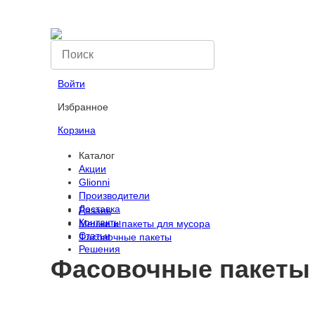
Компания
Вопрос-ответ
Оплата
Войти
Избранное
Корзина
Каталог
Акции
Glionni
Производители
Доставка
Рязань
Контакты
Мешки и пакеты для мусора
Статьи
Фасовочные пакеты
Решения
Фасовочные пакеты