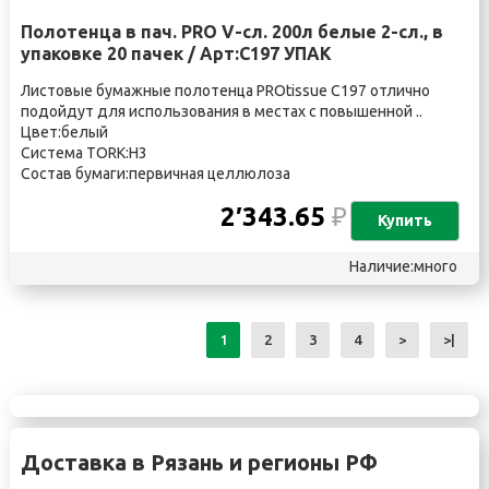
Полотенца в пач. PRO V-сл. 200л белые 2-сл., в
упаковке 20 пачек / Арт:С197 УПАК
Листовые бумажные полотенца PROtissue C197 отлично
подойдут для использования в местах с повышенной ..
Цвет:белый
Система TORK:Н3
Состав бумаги:первичная целлюлоза
2′343.65
₽
Купить
Наличие:много
1
2
3
4
>
>|
Доставка в Рязань и регионы РФ