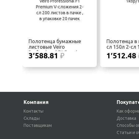
Полотенца бумажные
Полотенца в 
листовые Veiro
сл 150л 2-сл
Professional F1 Premium
3′588.81
₽
1′512.48
V-сложения 2-сл 200
листов в пачке , в
упаковке 20 пачек
Компания
Покупат
Контакты
Как оформ
Склады
Доставка
Поставщикам
Способы о
Статьи и 