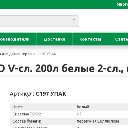
Много
оизводители
Доставка
Контакты
Стат
 для диспенсеров
С197 УПАК
 V-сл. 200л белые 2-сл.,
Артикул:
С197 УПАК
Цвет:
белый
Система TORK:
Н3
Состав бумаги:
первичная целлюлоза