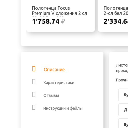
Полотенца Focus
Полотенца 
Premium V сложения 2 сл
2-сл бел 2
23х20,5 см 200л, в
пачке, в у
1′758.74
₽
2′334.
упаковке 15 пачек
пачек
Листо
Описание
прохо
Прочн
Характеристики
Б
Отзывы
Инструкции и файлы
Д
Б