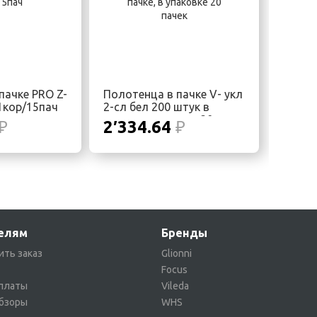
пачке PRO Z-
Полотенца в пачке V- укл
 1кор/15пач
2-сл бел 200 штук в
пачке, в упаковке 20
₽
2′334.64
₽
пачек
елям
Бренды
ить заказ
Glionni
Focus
платы
Vileda
обзоры
WHS