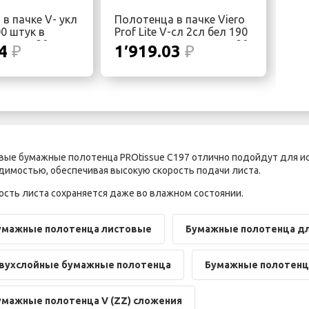
в пачке V- укл
Полотенца в пачке Viero
00 штук в
Prof Lite V-сл 2сл бел 190
паковке 20
шт в пачке, в упаковке 20
64
₽
1′919.03
₽
пачек
вые бумажные полотенца PROtissue C197 отлично подойдут для и
димостью, обеспечивая высокую скорость подачи листа.
ость листа сохраняется даже во влажном состоянии.
умажные полотенца листовые
Бумажные полотенца дл
вухслойные бумажные полотенца
Бумажные полотенц
умажные полотенца V (ZZ) сложения