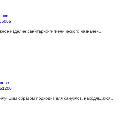
305066
ое изделие санитарно-гигиенического назначен..
151200
илучшим образом подходит для санузлов, находящихся..