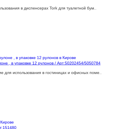
ользования в диспенсерах Tork для туалетной бум..
лоне , в упаковке 12 рулонов / Арт:50202454/5050784
е для использования в гостиницах и офисных поме..
рт:151480