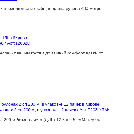
ой проходимостью. Общая длина рулона 480 метров, ..
/8 / Арт:120320
беспечит вашим гостям домашний комфорт вдали от ..
улонах 2 сл 200 м, в упаковке 12 пачек / Арт:Т203 УПАК
а:200 мРазмер листа (ДхШ):12.5 × 9.5 смМатериал..