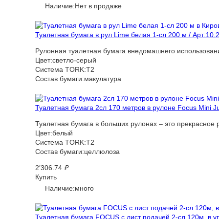
Наличие:Нет в продаже
Туалетная бумага в рул Lime белая 1-сл 200 м / Арт:10.
Рулонная туалетная бумага внедомашнего использовани
Цвет:светло-серый
Система TORK:T2
Состав бумаги:макулатура
Туалетная бумага 2сл 170 метров в рулоне Focus Mini J
Туалетная бумага в больших рулонах – это прекрасное 
Цвет:белый
Система TORK:T2
Состав бумаги:целлюлоза
2′306.74
₽
Купить
Наличие:много
Туалетная бумага FOCUS с лист подачей 2-сл 120м, в у