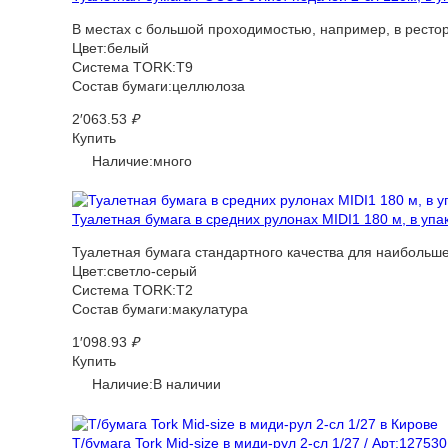
В местах с большой проходимостью, например, в рестора
Цвет:белый
Система TORK:T9
Состав бумаги:целлюлоза
2′063.53
₽
Купить
Наличие:много
Туалетная бумага в средних рулонах MIDI1 180 м, в упа
Туалетная бумага стандартного качества для наибольш
Цвет:светло-серый
Система TORK:T2
Состав бумаги:макулатура
1′098.93
₽
Купить
Наличие:В наличии
Т/бумага Tork Mid-size в миди-рул 2-сл 1/27 / Арт:127530