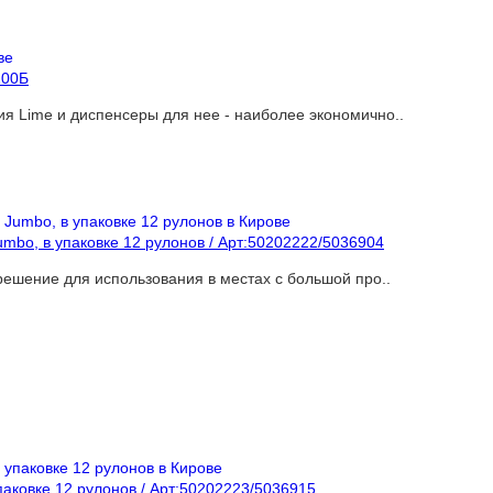
200Б
я Lime и диспенсеры для нее - наиболее экономично..
umbo, в упаковке 12 рулонов / Арт:50202222/5036904
решение для использования в местах с большой про..
паковке 12 рулонов / Арт:50202223/5036915