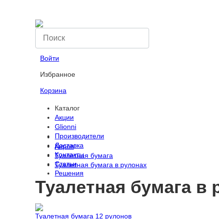
Компания
Вопрос-ответ
Оплата
Войти
Избранное
Корзина
Каталог
Акции
Glionni
Производители
Доставка
Киров
Контакты
Туалетная бумага
Статьи
Туалетная бумага в рулонах
Решения
Туалетная бумага в 
Туалетная бумага 12 рулонов