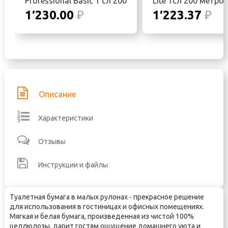
Professional Basic 1 сл 200
Lite 1сл 200 метров
м
рулоне , в упаковке
1′230.00
₽
1′223.37
₽
рулонов
Описание
Характеристики
Отзывы
Инструкции и файлы
Туалетная бумага в малых рулонах - прекрасное решение
для использования в гостиницах и офисных помещениях.
Мягкая и белая бумага, произведенная из чистой 100%
целлюлозы, дарит гостям ощущение домашнего уюта и