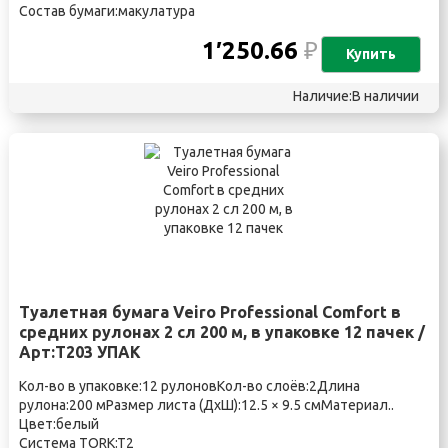
Состав бумаги:макулатура
1′250.66
₽
Купить
Наличие:В наличии
Туалетная бумага Veiro Professional Comfort в
средних рулонах 2 сл 200 м, в упаковке 12 пачек /
Арт:Т203 УПАК
Кол-во в упаковке:12 рулоновКол-во слоёв:2Длина
рулона:200 мРазмер листа (ДхШ):12.5 × 9.5 смМатериал..
Цвет:белый
Система TORK:T2