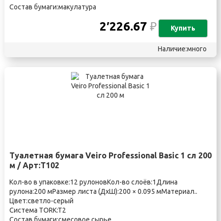
Состав бумаги:макулатура
2′226.67
₽
Купить
Наличие:много
Туалетная бумага Veiro Professional Basic 1 сл 200
м / Арт:Т102
Кол-во в упаковке:12 рулоновКол-во слоёв:1Длина
рулона:200 мРазмер листа (ДхШ):200 × 0.095 мМатериал..
Цвет:светло-серый
Система TORK:T2
Состав бумаги:смесовое сырье