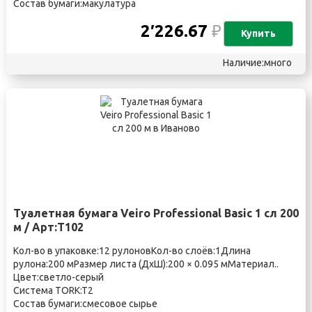
Состав бумаги:макулатура
2′226.67
₽
Купить
Наличие:много
Туалетная бумага Veiro Professional Basic 1 сл 200
м / Арт:Т102
Кол-во в упаковке:12 рулоновКол-во слоёв:1Длина
рулона:200 мРазмер листа (ДхШ):200 × 0.095 мМатериал..
Цвет:светло-серый
Система TORK:T2
Состав бумаги:смесовое сырье