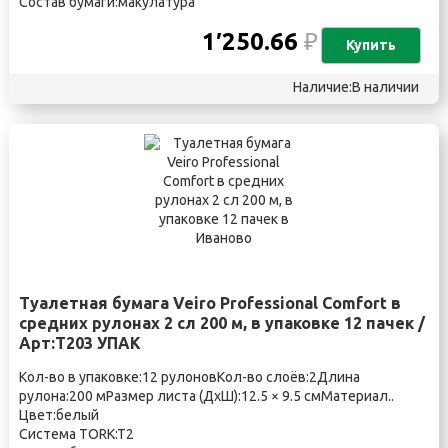
Состав бумаги:макулатура
1′250.66
₽
Купить
Наличие:В наличии
Туалетная бумага Veiro Professional Comfort в
средних рулонах 2 сл 200 м, в упаковке 12 пачек /
Арт:Т203 УПАК
Кол-во в упаковке:12 рулоновКол-во слоёв:2Длина
рулона:200 мРазмер листа (ДхШ):12.5 × 9.5 смМатериал..
Цвет:белый
Система TORK:T2