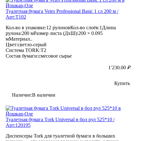
Туалетная бумага Veiro Professional Basic 1 сл 200 м /
Арт:Т102
Кол-во в упаковке:12 рулоновКол-во слоёв:1Длина
рулона:200 мРазмер листа (ДхШ):200 × 0.095
мМатериал..
Цвет:светло-серый
Система TORK:T2
Состав бумаги:смесовое сырье
1′230.00
₽
Купить
Наличие:В наличии
Туалетная бумага Тork Universal в бол рул 525*10 /
Арт:120195
Диспенсеры Tork для туалетной бумаги в больших