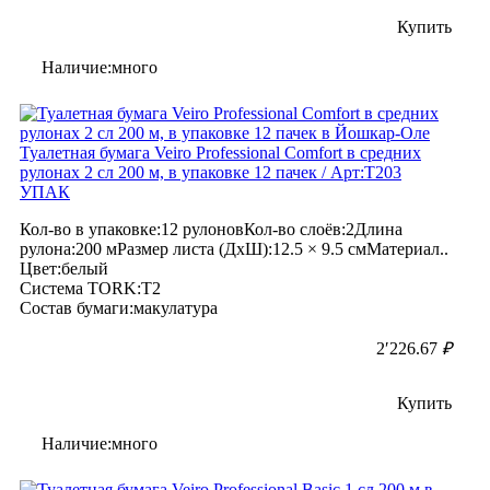
Купить
Наличие:много
Туалетная бумага Veiro Professional Comfort в средних
рулонах 2 сл 200 м, в упаковке 12 пачек / Арт:Т203
УПАК
Кол-во в упаковке:12 рулоновКол-во слоёв:2Длина
рулона:200 мРазмер листа (ДхШ):12.5 × 9.5 смМатериал..
Цвет:белый
Система TORK:T2
Состав бумаги:макулатура
2′226.67
₽
Купить
Наличие:много