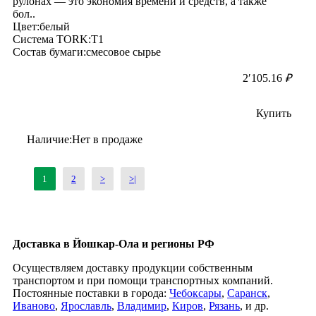
рулонах — это экономия времени и средств, а также
бол..
Цвет:белый
Система TORK:T1
Состав бумаги:смесовое сырье
2′105.16
₽
Купить
Наличие:Нет в продаже
1
2
>
>|
Доставка в Йошкар-Ола и регионы РФ
Осуществляем доставку продукции собственным
транспортом и при помощи транспортных компаний.
Постоянные поставки в города:
Чебоксары
,
Саранск
,
Иваново
,
Ярославль
,
Владимир
,
Киров
,
Рязань
, и др.