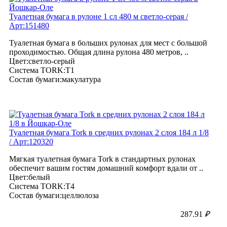
Туалетная бумага в рулоне 1 сл 480 м светло-серая /
Арт:151480
Туалетная бумага в больших рулонах для мест с большой
проходимостью. Общая длина рулона 480 метров, ..
Цвет:светло-серый
Система TORK:T1
Состав бумаги:макулатура
Туалетная бумага Tork в средних рулонах 2 слоя 184 л 1/8
/ Арт:120320
Мягкая туалетная бумага Tork в стандартных рулонах
обеспечит вашим гостям домашний комфорт вдали от ..
Цвет:белый
Система TORK:T4
Состав бумаги:целлюлоза
287.91
₽