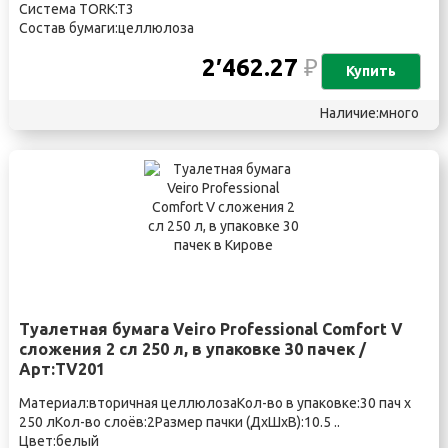
Система TORK:T3
Состав бумаги:целлюлоза
2′462.27
₽
Купить
Наличие:много
Туалетная бумага Veiro Professional Comfort V
сложения 2 сл 250 л, в упаковке 30 пачек /
Арт:TV201
Материал:вторичная целлюлозаКол-во в упаковке:30 пач х
250 лКол-во слоёв:2Размер пачки (ДхШхВ):10.5 ..
Цвет:белый