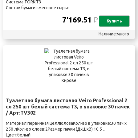
Система TORK:T3
Состав бумаги:смесовое сырье
7′169.51
₽
Купить
Наличие:много
Туалетная бумага листовая Veiro Professional 2
сл 250 шт белый система T3, в упаковке 30 пачек
/ Арт:TV302
Материал:первичная целлюлозаКол-во в упаковке:30 пач х
250 лКол-во слоёв:2Размер пачки (ДхШхВ):10.5 ..
Цвет:белый