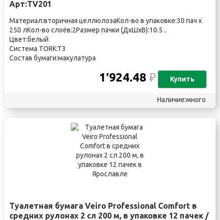
Арт:TV201
Материал:вторичная целлюлозаКол-во в упаковке:30 пач х
250 лКол-во слоёв:2Размер пачки (ДхШхВ):10.5 ..
Цвет:белый
Система TORK:T3
Состав бумаги:макулатура
1′924.48
₽
Купить
Наличие:много
Туалетная бумага Veiro Professional Comfort в
средних рулонах 2 сл 200 м, в упаковке 12 пачек /