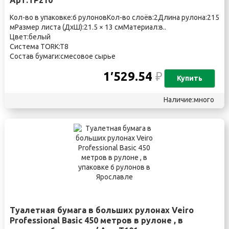
Арт:ТР210
Кол-во в упаковке:6 рулоновКол-во слоёв:2Длина рулона:215
мРазмер листа (ДхШ):21.5 × 13 смМатериал:в..
Цвет:белый
Система TORK:T8
Состав бумаги:смесовое сырье
1′529.54
₽
Купить
Наличие:много
Туалетная бумага в больших рулонах Veiro
Professional Basic 450 метров в рулоне , в