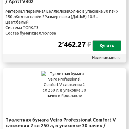
/ Арт:TV302
Материал:первичная целлюлозаКол-во в упаковке:30 пач х
250 лКол-во слоёв:2Размер пачки (ДхШхВ):10.5 ..
Цвет:белый
Система TORK:T3
Состав бумаги:целлюлоза
2′462.27
₽
Купить
Наличие:много
Туалетная бумага Veiro Professional Comfort V
сложения 2 сл 250 л, в упаковке 30 пачек /