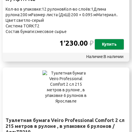
Кол-во в упаковке:12 рулоновКол-во слоёв:1Длина
рулона:200 мРазмер листа (ДхШ):200 × 0.095 мМатериал..
Цвет:светло-серый
Система TORK:T2
Состав бумаги:смесовое сырье
1′230.00
₽
Купить
Наличие:В наличии
Туалетная бумага Veiro Professional Comfort 2 сл
215 метров в рулоне , в упаковке 6 рулонов /