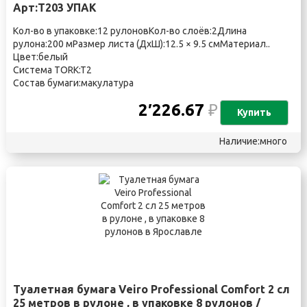
Арт:Т203 УПАК
Кол-во в упаковке:12 рулоновКол-во слоёв:2Длина
рулона:200 мРазмер листа (ДхШ):12.5 × 9.5 смМатериал..
Цвет:белый
Система TORK:T2
Состав бумаги:макулатура
2′226.67
₽
Купить
Наличие:много
Туалетная бумага Veiro Professional Comfort 2 сл
25 метров в рулоне , в упаковке 8 рулонов /