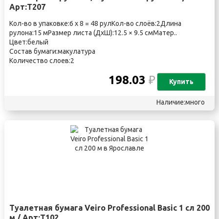
Арт:Т207
Кол-во в упаковке:6 х 8 = 48 рулКол-во слоёв:2Длина
рулона:15 мРазмер листа (ДхШ):12.5 × 9.5 смМатер..
Цвет:белый
Состав бумаги:макулатура
Количество слоев:2
198.03
₽
Купить
Наличие:много
Туалетная бумага Veiro Professional Basic 1 сл 200
м / Арт:Т102