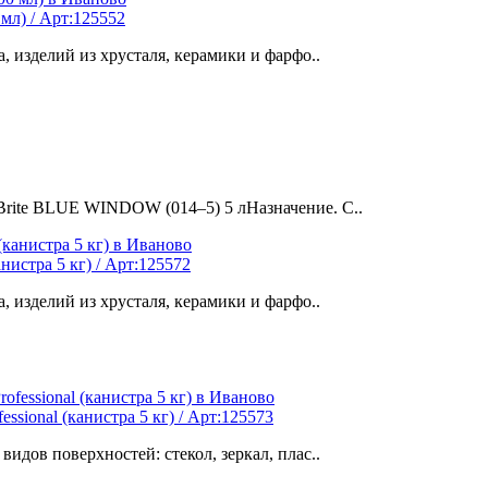
 мл) / Арт:125552
, изделий из хрусталя, керамики и фарфо..
Brite BLUE WINDOW (014–5) 5 лНазначение. С..
анистра 5 кг) / Арт:125572
, изделий из хрусталя, керамики и фарфо..
fessional (канистра 5 кг) / Арт:125573
идов поверхностей: стекол, зеркал, плас..