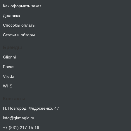
сантехники 1л 1/15
Как оформить заказ
67.53
₽
Доставка
Способы оплаты
Статьи и обзоры
Мегасан спрей средство для чистки
Бренды
и дезинфекции сантехники с
триггером 500 мл
Glionni
191.43
₽
Focus
Vileda
WHS
Контакты
Н. Новгород, Федосеенко, 47
info@gkmagic.ru
+7 (831) 217-15-16