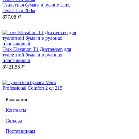
Туалетная бумага в рулоне Lime
серая 1 сл 200м
677.08
₽
Tork Elevation Т1 Диспенсер для
туалетной бумаги в рулонах
пластиковый
8′421.56
₽
Компания
Туалетная бумага Veiro Professional
Контакты
Comfort 2 сл 215 метров в рулоне ,
в упаковке 6 рулонов
Склады
1′529.54
₽
Поставщикам