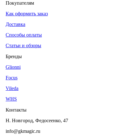
Покупателям
Tork SmartOne диспенсер для
Как оформить заказ
туалетной бумаги в мини-рулонах
7′336.40
₽
Доставка
Способы оплаты
Статьи и обзоры
Tork двойной диспенсер для
туалетной бумаги в мини-рулонах
Бренды
11′317.70
₽
Glionni
Focus
Vileda
Туалетная бумага PRO Lite 1сл 200
WHS
метров в рулоне , в упаковке 12
рулонов
Контакты
1′223.37
₽
Н. Новгород, Федосеенко, 47
info@gkmagic.ru