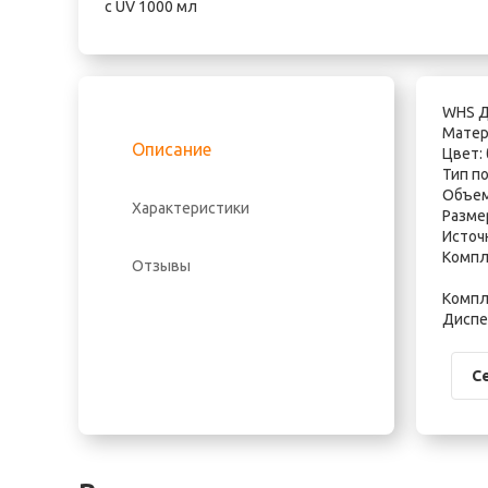
WHS Д
Матер
Описание
Цвет:
Тип по
Объем
Характеристики
Размер
Источн
Компл
Отзывы
Компл
Диспе
С