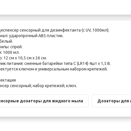
испенсер сенсорный для дезинфектанта (с UV, 1000мл).
иал: ударопрочный ABS пластик.
 белый.
мпы: спрей.
: 1000 мл.
: 12 см х 10,5 см х 26 см.
ик питания: сменные батарейки типа С (LR14) 4шт x 1,5 В.
ектуется ключом и универсальным набором крепежей.
ектация
нсер сенсорный; набор крепежей; ключ.
енсорные дозаторы для жидкого мыла
Дозаторы для 