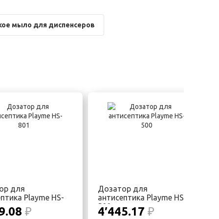
ое мыло для диспенсеров
ор для
Дозатор для
птика Playme HS-
антисептика Playme HS-
500
9.08
₽
4′445.17
₽