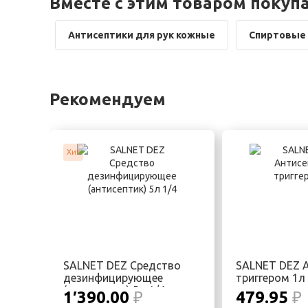
Вместе с этим товаром покуп
Антисептики для рук кожные
Спиртовые 
Рекомендуем
Хит
SALNET DEZ Средство
SALNET DEZ А
дезинфицирующее
триггером 1л
(антисептик) 5л 1/4
1′390.00
₽
479.95
₽