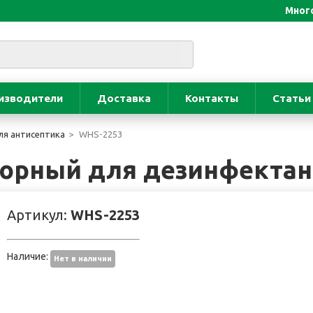
Много
изводители
Доставка
Контакты
Статьи
я антисептика
WHS-2253
орный для дезинфектант
Артикул:
WHS-2253
Наличие:
Нет в наличии