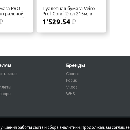
мага PRO
Туалетная бумага Veiro
ентральной
Prof Comf 2-сл 215м, в
упаковке 12
упаковке 6 рулонов
₽
1′529.54
₽
елям
Бренды
ить заказ
Glionni
Focus
платы
Vileda
обзоры
WHS
учшения работы сайта и сбора аналитики. Продолжая, вы соглашае