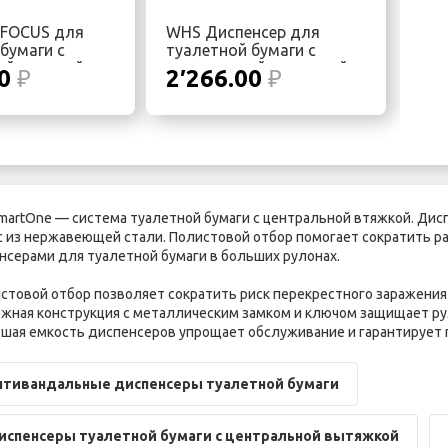
 FOCUS для
WHS Диспенсер для
бумаги с
туалетной бумаги с
ой подачей
центральной вытяжкой
00
₽
2′266.00
₽
Ø:20,5 W:13cm
SmartOne — система туалетной бумаги с центральной втяжкой. Ди
с из нержавеющей стали. Полистовой отбор помогает сократить р
нсерами для туалетной бумаги в больших рулонах.
истовой отбор позволяет сократить риск перекрестного заражения
ежная конструкция с металлическим замком и ключом защищает р
ьшая емкость диспенсеров упрощает обслуживание и гарантирует 
нтивандальные диспенсеры туалетной бумаги
испенсеры туалетной бумаги с центральной вытяжкой