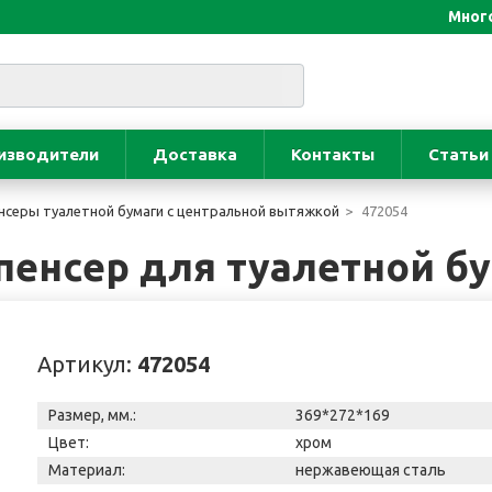
Много
изводители
Доставка
Контакты
Статьи
нсеры туалетной бумаги с центральной вытяжкой
472054
пенсер для туалетной б
Артикул:
472054
Размер, мм.:
369*272*169
Цвет:
хром
Материал:
нержавеющая сталь