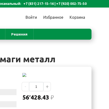
канальный: +7 (831) 217-15-16 |
+7 (920) 002-75-50
Войти
Избранное
Корзина
Решения
умаги металл
-
+
56′428.43
₽