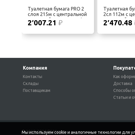
Туалетная бумага PRO 2
Туалетная бу
слоя 215м с центральной
2сл 112м с ц
вытяжкой, в упаковке 6
вытяжкой, в 
2′007.21
₽
2′470.48
рулонов
рулонов
Компания
Покупат
Контакты
Как оформ
Склады
Доставка
Поставщикам
Способы о
Статьи и 
© 2019-2026 ГК Магик
Мы используем cookie и аналогичные технологии для ул