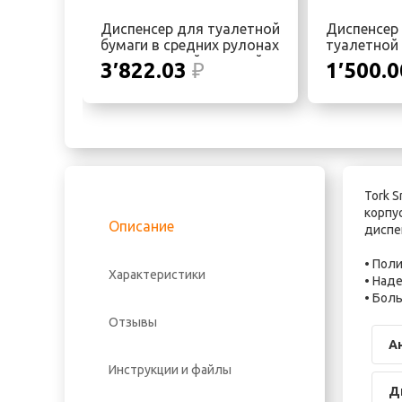
Диспенсер для туалетной
Диспенсер
бумаги в средних рулонах
туалетной 
c центральной подачей
центральн
3′822.03
₽
1′500.
JUMBO center feed
Tork 
корпу
Описание
диспе
• Пол
Характеристики
• Над
• Бол
Отзывы
А
Инструкции и файлы
Д