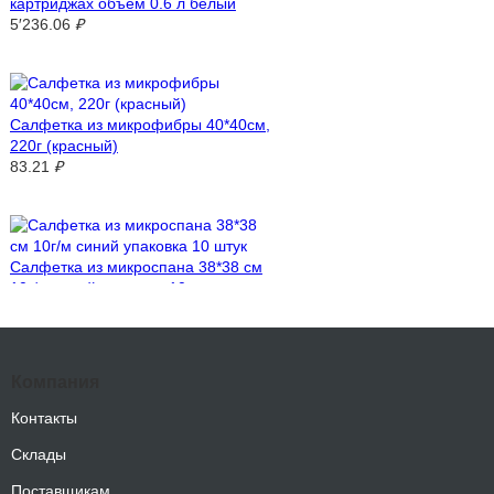
картриджах объём 0.6 л белый
5′236.06
₽
Салфетка из микрофибры 40*40см,
220г (красный)
83.21
₽
Салфетка из микроспана 38*38 см
10г/м синий упаковка 10 штук
750.22
₽
Компания
Контакты
Склады
Поставщикам