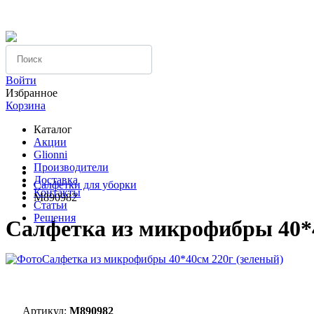
Компания
Вопрос-ответ
Оплата
Войти
Избранное
Корзина
Каталог
Акции
Glionni
Производители
Доставка
Салфетки для уборки
Контакты
M890982
Статьи
Решения
Салфетка из микрофибры 40*4
Артикул:
M890982