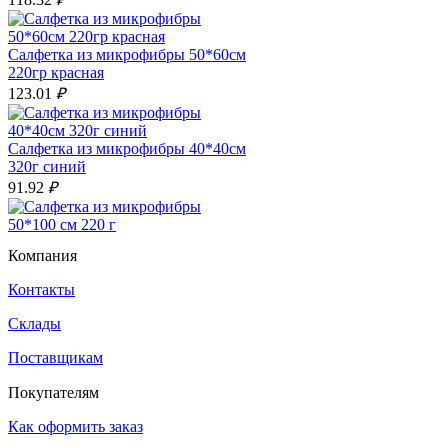
Салфетка из микрофибры 50*60см
220гр красная
123.01
₽
Салфетка из микрофибры 40*40см
320г синий
91.92
₽
Салфетка из микрофибры 50*100
Компания
см 220 г
195.64
₽
Контакты
Склады
Поставщикам
МОТОР
Cильноконцентрированное
Покупателям
средство для очистки двигателя
20л
Как оформить заказ
3′208.16
₽