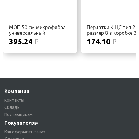
МОП 50 см микрофибра
Перчатки КЩС тип 2
универсальный
размер 8 в коробке 3
карман+язык
пар
395.24
₽
174.10
₽
Компания
Контакты
Склады
Поставщикам
Покупателям
Как оформить заказ
Доставка