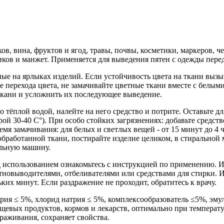
оков, вина, фруктов и ягод, травы, почвы, косметики, маркеров,
ков и манжет. Применяется для выведения пятен с одежды пере
е на ярлыках изделий. Если устойчивость цвета на ткани вызы
 перехода цвета, не замачивайте цветные ткани вместе с белым
 ткани и усложнить их последующее выведение.
плой водой, налейте на него средство и потрите. Оставьте для
й 30-40 С°). При особо стойких загрязнениях: добавьте средство
мя замачивания: для белых и светлых вещей - от 15 минут до 4 ч
обработанной ткани, постирайте изделие целиком, в стирально
альную машину.
использованием ознакомьтесь с инструкцией по применению. Изб
пятновыводителями, отбеливателями или средствами для стир
х минут. Если раздражение не проходит, обратитесь к врачу.
 ≤ 5%, хлорид натрия ≤ 5%, комплексообразователь ≤5%, эмуль
щевых продуктов, кормов и лекарств, оптимально при температур
ораживания, сохраняет свойства.