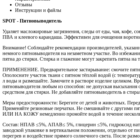
Отзывы
Инструкции и файлы
SPOT - Пятновыводитель
Удаляет масложировые загрязнения, следы от еды, чая, кофе, с
ПВА и клеевого карандаша. Эффективен для очищения воротни
Внимание! Соблюдайте рекомендации производителей, указанны
немного пятновыводителя на незаметном участке. Во избежание
пятна до стирки. Стирка и глажение могут закрепить пятна на
ПРИМЕНЕНИЕ. Предварительное застирывание: смочите пятно тё
Ополосните участок ткани с пятном тёплой водой (с температуро
л воды и размешайте. Замочите в растворе изделие целиком. Вре
пятновыводителя любым из способов: не допуская высыхания 
средством для стирки. Не добавляйте пятновыводитель в стир
Меры предосторожности: Берегите от детей и животных. Перед 
Применяйте резиновые перчатки. Не смешивайте с другими 
ИЛИ НА КОЖУ немедленно промойте водой в течение нескольки
Состав: НПАВ ≤5%, АПАВ≤ 5%, глицерин ≤5%, гидроксид натрия
заводской упаковке в вертикальном положении, отдельно от пи
перегрев и воздействие прямого солнечного света. После разм