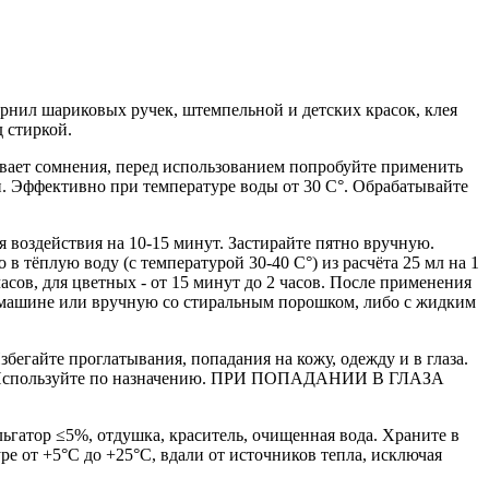
 чернил шариковых ручек, штемпельной и детских красок, клея
д стиркой.
вает сомнения, перед использованием попробуйте применить
и. Эффективно при температуре воды от 30 С°. Обрабатывайте
 воздействия на 10-15 минут. Застирайте пятно вручную.
 в тёплую воду (с температурой 30-40 С°) из расчёта 25 мл на 1
асов, для цветных - от 15 минут до 2 часов. После применения
й машине или вручную со стиральным порошком, либо с жидким
егайте проглатывания, попадания на кожу, одежду и в глаза.
ки. Используйте по назначению. ПРИ ПОПАДАНИИ В ГЛАЗА
гатор ≤5%, отдушка, краситель, очищенная вода. Храните в
е от +5°С до +25°С, вдали от источников тепла, исключая