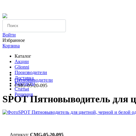
Компания
Вопрос-ответ
Оплата
Войти
Избранное
Корзина
Каталог
Акции
Glionni
Производители
Доставка
Пятновыводители
Контакты
CMG-05-20-095
Статьи
Решения
SPOT Пятновыводитель для цв
Артикул:
CMG-05-20-095