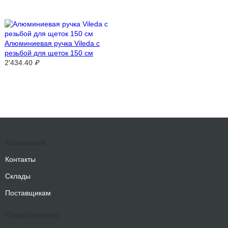
Алюминиевая ручка Vileda с
резьбой для щеток 150 см
2′434.40
₽
Компания
Контакты
Склады
Поставщикам
Покупателям