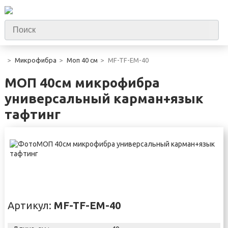
Микрофибра
Моп 40 см
MF-TF-EM-40
МОП 40см микрофибра
универсальный карман+язык
тафтинг
Артикул:
MF-TF-EM-40