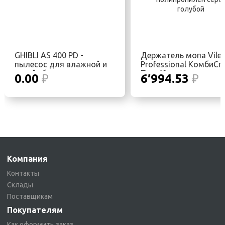
GHIBLI AS 400 PD -
Держатель мопа Vile
пылесос для влажной и
Professional КомбиСп
сухой уборки
Про 40 см полипропи
0.00
₽
6′994.53
₽
серо-голубой
Компания
Контакты
Склады
Поставщикам
Покупателям
Как оформить заказ