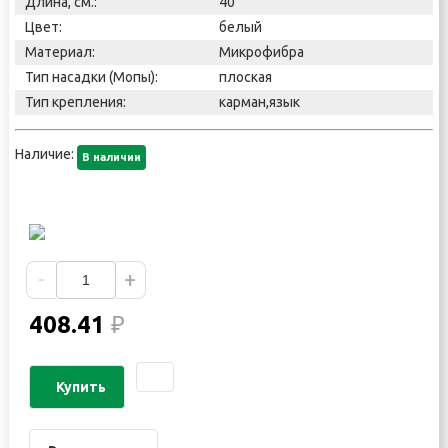
Длина, см.:
40
Цвет:
белый
Материал:
Микрофибра
Тип насадки (Мопы):
плоская
Тип крепления:
карман,язык
Наличие:
В наличии
-
+
408.41
₽
Купить