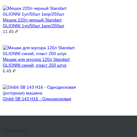
Мешок 220л черный Standart
GLIONNI 1уп/50шт 1кор/250шт
11.45
₽
Мешки для мусора 120л Standart
GLIONNI синий, пласт 250 штук
6.49
₽
Ghibli SB 143 H16 - Однодисковая
(роторная) машина
99′598.68
₽
Компания