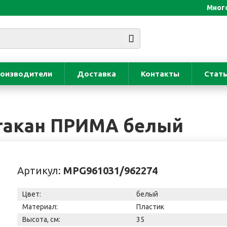
Много
оизводители
Доставка
Контакты
Стат
стакан ПРИМА белый
Артикул:
MPG961031/962274
Цвет:
белый
Материал:
Пластик
Высота, см:
35