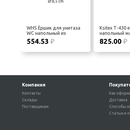
WHS Ёршик для унитаза
Ksitex Т-430 
WC напольный из
напольный м
нерж.стали, хром мат,
554.53
₽
825.00
₽
цилиндр h:36 сm Ø:8,5 cm
Компания
Покупат
Контакты
Как оформ
Склады
Доставка
Поставщикам
Способы о
Статьи и 