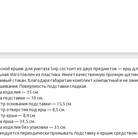
сной ершик для унитаза Svip состоит из двух предметов — ерш дл
ьная. Изготовлен из пластика. Имеет качественную прочную щетин
чивый стакан. Благодаря габаритам комплект компактный и не зан
шивания. Поверхность подставки гладкая.
а изделия — 35 см.
а подставки — 10 см.
тр основания подставки — 15,5 см.
тр отверстия под ерш — 8,5 см.
тр ерша — 8,4 см.
а ерша — 33,5 см.
а изделия без упаковки — 35 см.
ендуется периодически промывать подставку и ершик средством 