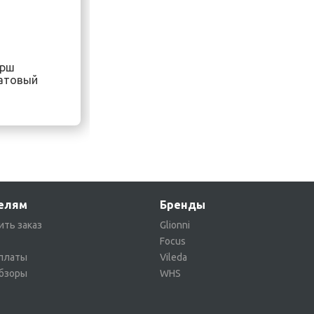
ерш
атовый
елям
Бренды
ить заказ
Glionni
Focus
платы
Vileda
обзоры
WHS