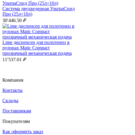
Система двухведерная УльтраСпид
Про (25л+10л)
30′446.50
₽
Lime диспенсер для полотенец в
рулонах Matic Compact
прозрачный механическая подача
11′537.01
₽
Компания
Контакты
Склады
Поставщикам
Покупателям
Как оформить заказ