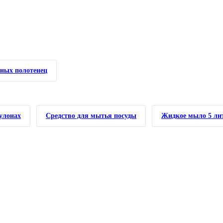
нных полотенец
улонах
Средство для мытья посуды
Жидкое мыло 5 лит