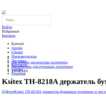
Компания
Вопрос-ответ
Оплата
Войти
Избранное
Корзина
Каталог
Акции
Glionni
Производители
Доставка
Настенные диспенсеры полотенец
Контакты
Диспенсеры для рулонных полотенец
Статьи
TH-8218A
Решения
Ksitex TH-8218A держатель б