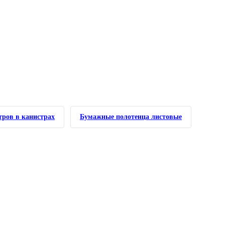
ров в канистрах
Бумажные полотенца листовые