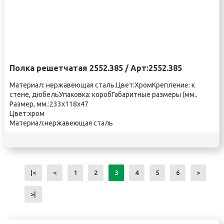
Полка решетчатая 2552.385 / Арт:2552.385
Материал: нержавеющая сталь.Цвет:ХромКрепление: к
стене, дюбельУпаковка: коробГабаритные размеры (мм..
Размер, мм.:233х118х47
Цвет:хром
Материал:нержавеющая сталь
|<
<
1
2
3
4
5
6
>
>|