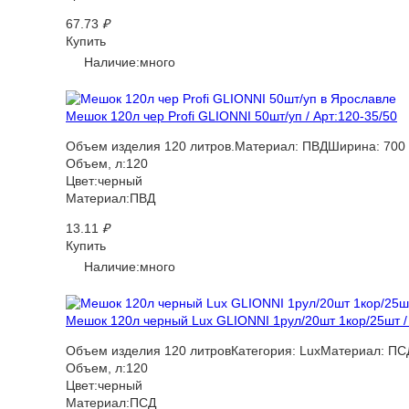
67.73
₽
Купить
Наличие:много
Мешок 120л чер Profi GLIONNI 50шт/уп / Арт:120-35/50
Объем изделия 120 литров.Материал: ПВДШирина: 700 мм
Объем, л:120
Цвет:черный
Материал:ПВД
13.11
₽
Купить
Наличие:много
Мешок 120л черный Lux GLIONNI 1рул/20шт 1кор/25шт / 
Объем изделия 120 литровКатегория: LuxМатериал: ПС
Объем, л:120
Цвет:черный
Материал:ПСД