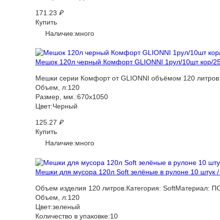
171.23
₽
Купить
Наличие:много
Мешок 120л черный Комфорт GLIONNI 1рул/10шт кор/25р
Мешки серии Комфорт от GLIONNI объёмом 120 литров -
Объем, л:120
Размер, мм.:670х1050
Цвет:Черный
125.27
₽
Купить
Наличие:много
Мешки для мусора 120л Soft зелёные в рулоне 10 штук /
Объем изделия 120 литров.Категория: SoftМатериал: П
Объем, л:120
Цвет:зеленый
Количество в упаковке:10