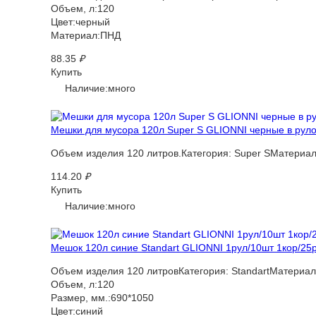
Объем, л:120
Цвет:черный
Материал:ПНД
88.35
₽
Купить
Наличие:много
Мешки для мусора 120л Super S GLIONNI черные в рулон
Объем изделия 120 литров.Категория: Super SМатериа
114.20
₽
Купить
Наличие:много
Мешок 120л синие Standart GLIONNI 1рул/10шт 1кор/25
Объем изделия 120 литровКатегория: StandartМатериал
Объем, л:120
Размер, мм.:690*1050
Цвет:синий