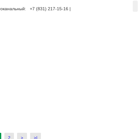
оканальный: +7 (831) 217-15-16 |
+7 (920) 002-75-50
2
>
>|