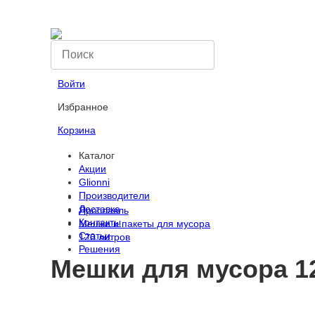
Компания
Вопрос-ответ
Оплата
Войти
Избранное
Корзина
Каталог
Акции
Glionni
Производители
Доставка
Ярославль
Контакты
Мешки и пакеты для мусора
Статьи
120 литров
Решения
Мешки для мусора 1