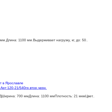
.Длина: 1100 мм.Выдерживает нагрузку, кг, до: 50..
Арт:120-21/540гр.втор.черн.
ДШирина: 700 ммДлина: 1100 ммПлотность: 21 мкмЦвет..