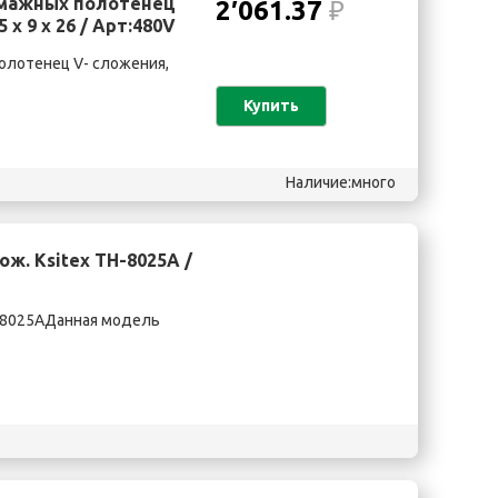
умажных полотенец
2′061.37
₽
 х 9 х 26 / Арт:480V
олотенец V- сложения,
Купить
Наличие:много
ж. Ksitex TH-8025A /
H-8025AДанная модель