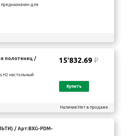
 предназначен для
ля полотенец /
15′832.69
₽
ss H2 настольный
Купить
Наличие:Нет в продаже
ЬТИ) / Арт:BXG-PDM-