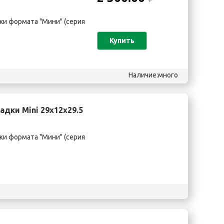
и формата "Мини" (серия
Купить
Наличие:много
дки Mini 29х12х29.5
и формата "Мини" (серия