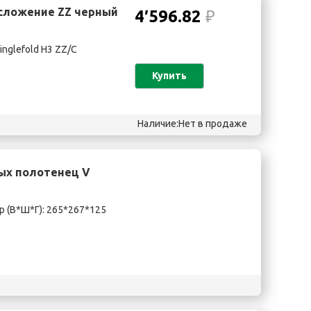
 сложение ZZ черный
4′596.82
₽
nglefold H3 ZZ/С
Купить
Наличие:Нет в продаже
ных полотенец V
 (В*Ш*Г): 265*267*125