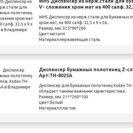
WHS Диспенсер из нерж.стали для б
V- сложения хром мат на 400 салф. 32,5
WHS Диспенсер из нерж.стали для бумажных п
хром мат, на 400 салф. 32,5 х 9 х 26..
Размер, мм.:325*90*260
Цвет:металл
Материал:нержавеющая сталь
Диспенсер бумажных полотенец Z-сло
Арт:TH-8025A
Диспенсер для бумажных полотенец Ksitex T
обладает такими важными характеристика..
Размер, мм.:211*260*100
Цвет:белый
Материал:пластик