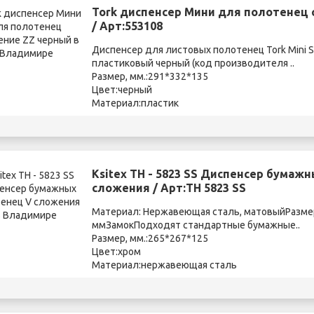
Tork диспенсер Мини для полотенец
/ Арт:553108
Диспенсер для листовых полотенец Tork Mini Si
пластиковый черный (код производителя ..
Размер, мм.:291*332*135
Цвет:черный
Материал:пластик
Ksitex TН - 5823 SS Диспенсер бумаж
сложения / Арт:TH 5823 SS
Материал: Нержавеющая сталь, матовыйРазмер
ммЗамокПодходят стандартные бумажные..
Размер, мм.:265*267*125
Цвет:хром
Материал:нержавеющая сталь