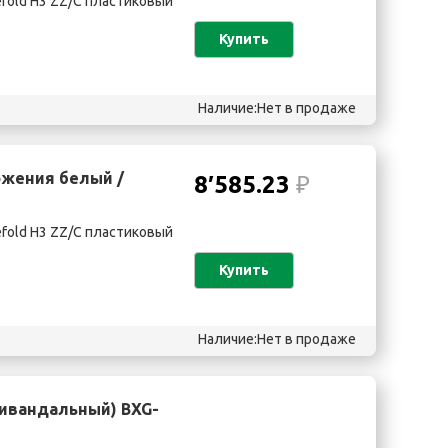
efold H3 ZZ/C пластиковый
Купить
Наличие:Нет в продаже
ожения белый /
8′585.23
₽
efold H3 ZZ/C пластиковый
Купить
Наличие:Нет в продаже
ивандальный) BXG-