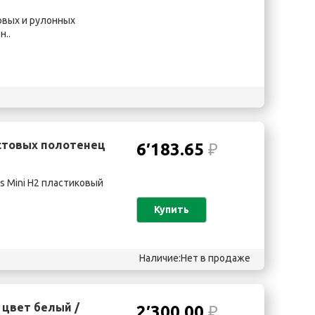
вых и рулонных
н..
истовых полотенец
6′183.65
₽
s Mini H2 пластиковый
Купить
Наличие:Нет в продаже
 цвет белый /
2′300.00
₽