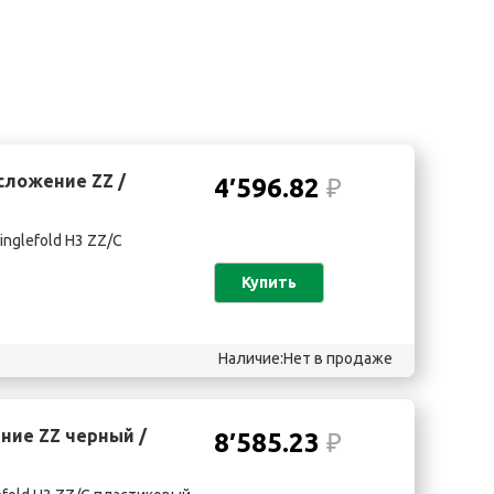
сложение ZZ /
4′596.82
₽
nglefold H3 ZZ/С
Купить
Наличие:Нет в продаже
ние ZZ черный /
8′585.23
₽