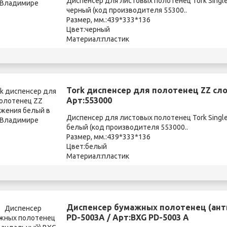
Диспенсер для листовых полотенец Tork Singl
черный (код производителя 55300..
Размер, мм.:439*333*136
Цвет:черный
Материал:пластик
Tork диспенсер для полотенец ZZ сл
Арт:553000
Диспенсер для листовых полотенец Tork Singl
белый (код производителя 553000..
Размер, мм.:439*333*136
Цвет:белый
Материал:пластик
Диспенсер бумажных полотенец (ант
PD-5003А / Арт:BXG PD-5003 А