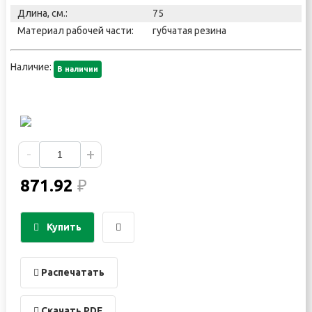
Длина, см.:
75
Материал рабочей части:
губчатая резина
Наличие:
В наличии
-
+
871.92
₽
Купить
Распечатать
Скачать PDF