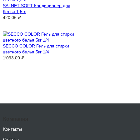
SALNET SOFT Кондиционер для
белья 1,5 л
420.06
₽
SECCO COLOR Гель для стирки
цветного белья 5кг 1/4
1′093.00
₽
Компания
Контакты
Склады