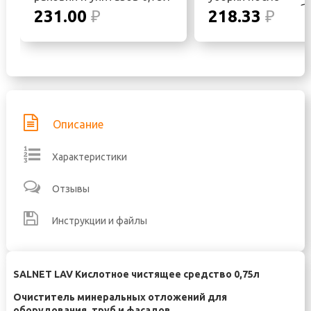
строительных рабо
231.00
₽
218.33
₽
1/12
Описание
Характеристики
Отзывы
Инструкции и файлы
SALNET LAV Кислотное чистящее средство 0,75л
Очиститель минеральных отложений для
оборудования, труб и фасадов