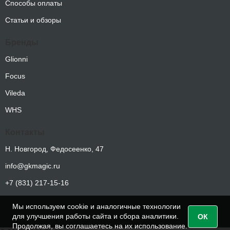
Способы оплаты
бальзам (флакон 1 л)
0.00
₽
Статьи и обзоры
Бренды
Glionni
Focus
PIATTI LUX Концентрированное
моющее средство для посуды с
Vileda
антибакетриальным эффектом 0,5л
WHS
1/20
137.39
₽
Контакты
Н. Новгород, Федосеенко, 47
info@gkmagic.ru
+7 (831) 217-15-16
PIATTI LUX Концентрированное
моющее средство для посуды с
Мы используем cookie и аналогичные технологии
антибактериальным эффектом 5л
для улучшения работы сайта и сбора аналитики.
ОК
ПЭТ 1/4
Продолжая, вы соглашаетесь на их использование.
621.00
₽