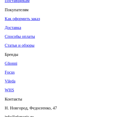
Поставщикам
Покупателям
Средство для мытья посуды Pro-
Как оформить заказ
Brite Dream 5 л (концентрат)
0.00
₽
Доставка
Способы оплаты
Статьи и обзоры
Средство для мытья посуды Velly
Neutral (канистра 5кг)
Бренды
0.00
₽
Glionni
Focus
Средство для мытья посуды Velly
Vileda
лимон (канистра 5 кг)
WHS
0.00
₽
Контакты
Н. Новгород, Федосеенко, 47
info@gkmagic.ru