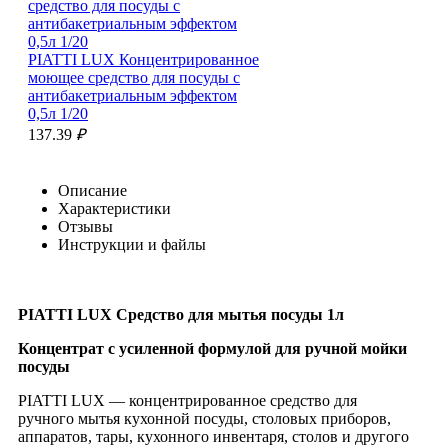
PIATTI LUX Концентрированное
моющее средство для посуды с
антибакетриальным эффектом
0,5л 1/20
137.39
₽
Описание
Характеристики
Отзывы
Инструкции и файлы
PIATTI LUX Концентрированное
моющее средство для посуды с
антибактериальным эффектом 5л
PIATTI LUX Средство для мытья посуды 1л
ПЭТ 1/4
Концентрат с усиленной формулой для ручной мойки
621.00
₽
посуды
PIATTI LUX — концентрированное средство для
ручного мытья кухонной посуды, столовых приборов,
аппаратов, тары, кухонного инвентаря, столов и другого