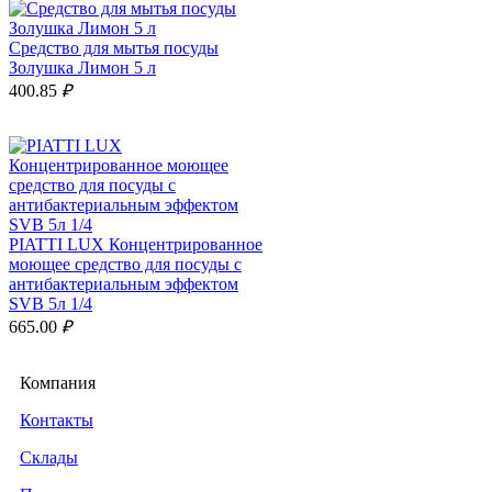
Средство для мытья посуды
Золушка Лимон 5 л
400.85
₽
PIATTI LUX Концентрированное
моющее средство для посуды с
антибактериальным эффектом
SVB 5л 1/4
665.00
₽
Компания
Контакты
PIATTI Средство для мытья
посуды 5 л
Склады
555.00
₽