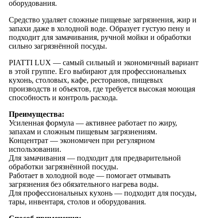
PLATE Средство для посуды с
оборудования.
антибактериальным эффектом 5л
Средство удаляет сложные пищевые загрязнения, жир и
пэт
запахи даже в холодной воде. Образует густую пену и
617.73
₽
подходит для замачивания, ручной мойки и обработки
сильно загрязнённой посуды.
PIATTI LUX — самый сильный и экономичный вариант
в этой группе. Его выбирают для профессиональных
кухонь, столовых, кафе, ресторанов, пищевых
производств и объектов, где требуется высокая моющая
способность и контроль расхода.
Преимущества:
Усиленная формула — активнее работает по жиру,
запахам и сложным пищевым загрязнениям.
Концентрат — экономичен при регулярном
использовании.
Для замачивания — подходит для предварительной
обработки загрязнённой посуды.
Работает в холодной воде — помогает отмывать
загрязнения без обязательного нагрева воды.
Для профессиональных кухонь — подходит для посуды,
тары, инвентаря, столов и оборудования.