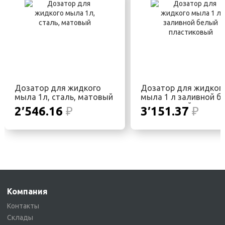
Дозатор для жидкого
Дозатор для жидког
мыла 1л, сталь, матовый
мыла 1 л заливной б
пластиковый
2′546.16
₽
3′151.37
₽
Компания
Контакты
Склады