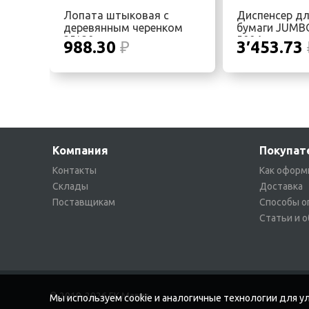
Лопата штыковая с
Диспенсер дл
деревянным черенком
бумаги JUMB
25*20
5004
988.30
₽
3′453.73
Компания
Покупат
Контакты
Как оформ
Склады
Доставка
Поставщикам
Способы о
Статьи и 
© 2019-2026 ГК Магик
Мы используем cookie и аналогичные технологии для ул