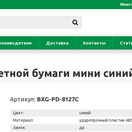
Много
роизводители
Доставка
Контакты
Стат
етной бумаги мини сини
Артикул:
BXG-PD-8127С
Цвет:
синий
Материал:
ударопрочный пластик AB
Замок:
да