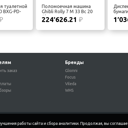
я туалетной
Поломоечная машина
Диспе
O BXG-PD-
Ghibli Rolly 7 M 33 Bc 20
бумаги
Ah
₽
224′626.21
₽
1′03
елям
Бренды
ить заказ
Glionni
Focus
платы
Vileda
обзоры
WHS
учшения работы сайта и сбора аналитики. Продолжая, вы соглашае